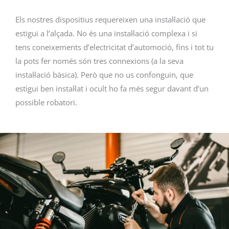
Els nostres dispositius requereixen una instal·lació que
estigui a l’alçada. No és una instal·lació complexa i si
tens coneixements d’electricitat d’automoció, fins i tot tu
la pots fer només són tres connexions (a la seva
instal·lació bàsica). Però que no us confonguin, que
estigui ben instal·lat i ocult ho fa més segur davant d’un
possible robatori.