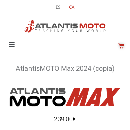
Vés
ES
CA
al
contingut
Main
CIS
Menu
AtlantisMOTO Max 2024 (copia)
239,00
€