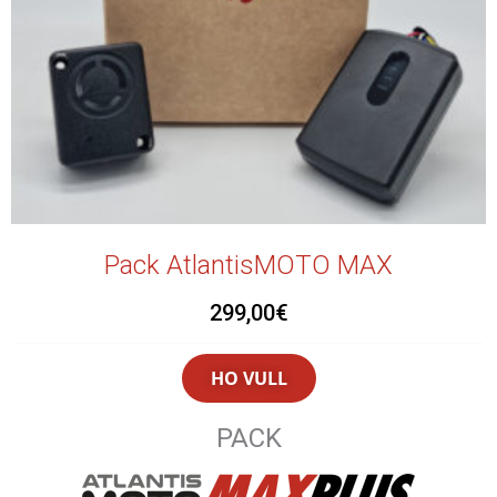
Pack AtlantisMOTO MAX
299,00
€
HO VULL
PACK