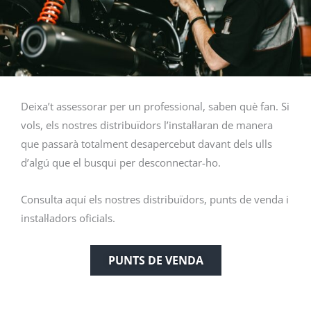
Deixa’t assessorar per un professional, saben què fan. Si
vols, els nostres distribuïdors l’instal·laran de manera
que passarà totalment desapercebut davant dels ulls
d’algú que el busqui per desconnectar-ho.
Consulta aquí els nostres distribuïdors, punts de venda i
instal·ladors oficials.
PUNTS DE VENDA