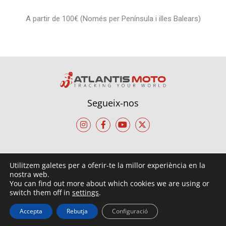
A partir de 100€ (Només per Península i illes Balears)
Segueix-nos
I
F
Y
X
n
a
o
-
s
c
u
t
t
e
t
w
a
b
u
i
g
o
b
t
r
o
e
t
Contacte
Utilitzem galetes per a oferir-te la millor experiència en la
a
k
e
support@atlantismoto.com
nostra web.
m
-
r
f
You can find out more about which cookies we are using or
switch them off in
settings
.
Accepta
Rebutja
Configuració