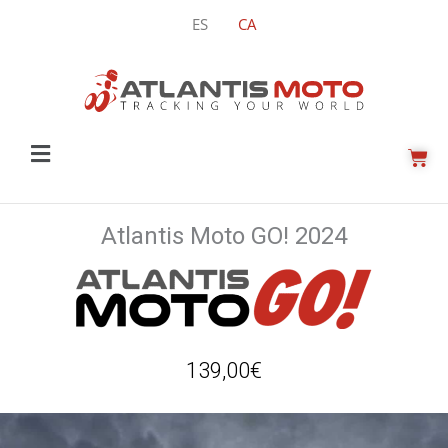
Vés
ES
CA
al
contingut
Main
CIS
Menu
Atlantis Moto GO! 2024
139,00
€