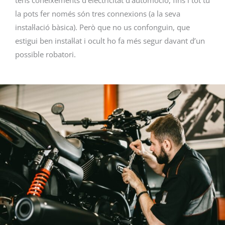
tens coneixements d’electricitat d’automoció, fins i tot tu
la pots fer només són tres connexions (a la seva
instal·lació bàsica). Però que no us confonguin, que
estigui ben instal·lat i ocult ho fa més segur davant d’un
possible robatori.