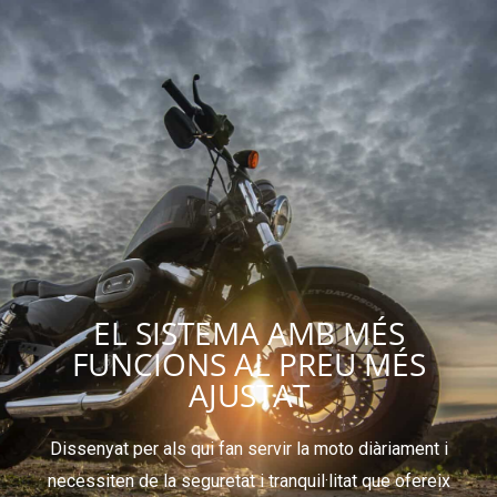
EL SISTEMA AMB MÉS
FUNCIONS AL PREU MÉS
AJUSTAT
Dissenyat per als qui fan servir la moto diàriament i
necessiten de la seguretat i tranquil·litat que ofereix