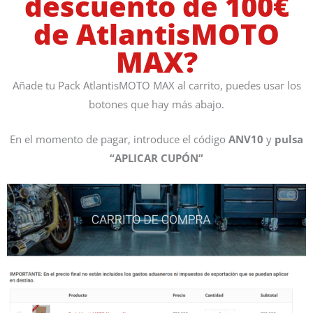
descuento de 100€
de AtlantisMOTO
MAX?
Añade tu Pack AtlantisMOTO MAX al carrito, puedes usar los
botones que hay más abajo.
En el momento de pagar, introduce el código
ANV10
y
pulsa
“APLICAR CUPÓN”