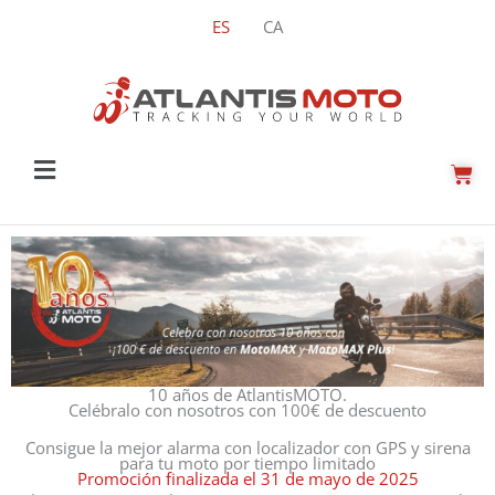
Ir
ES
CA
al
contenido
Main
CAR
Menu
10 años de AtlantisMOTO.
Celébralo con nosotros con 100€ de descuento
Consigue la mejor alarma con localizador con GPS y sirena
para tu moto por tiempo limitado
Promoción finalizada el 31 de mayo de 2025